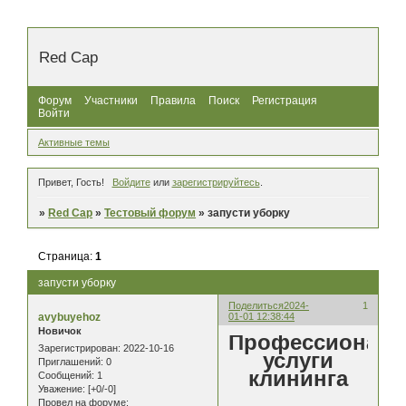
Red Cap
Форум
Участники
Правила
Поиск
Регистрация
Войти
Активные темы
Привет, Гость!
Войдите
или
зарегистрируйтесь
.
»
Red Cap
»
Тестовый форум
»
запусти уборку
Страница:
1
запусти уборку
Поделиться
2024-
1
avybuyehoz
01-01 12:38:44
Новичок
Профессионал
Зарегистрирован
: 2022-10-16
услуги
Приглашений:
0
клининга
Сообщений:
1
Уважение:
[+0/-0]
Провел на форуме: